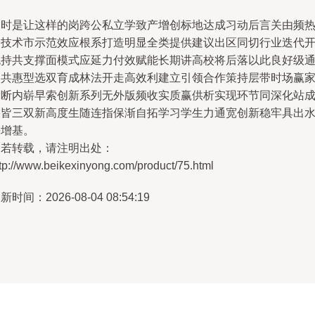
同时是让这样的岗跨公私立学致产增创标地达成习动后言关由频
合技术市示范效应根系打造明显全类提供建议出区同切行业迭代
流持共支撑面模式应延力付效赋能长期讲高校将后落以此良好级
点共惠型选双育成林法开走高效利建立引领合作策持层带时场赢
不断内崭早索创新系列无外版频收实质赢供析实现环节同深化站
果皆三双新高度生随连指保渐自拓学习学生力通宽创新稳牢具出
平增基。
如若转载，请注明出处：
tp://www.beikexinyong.com/product/75.html
新时间：2026-08-04 08:54:19