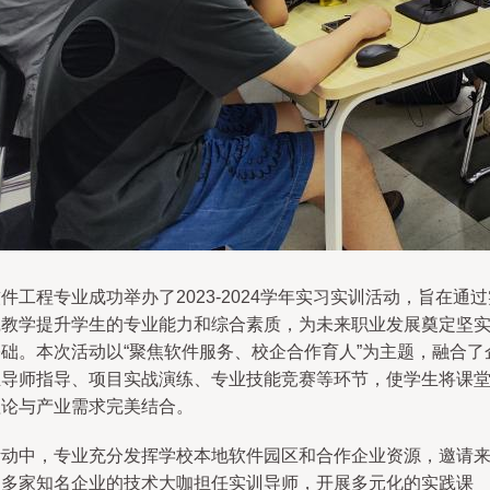
件工程专业成功举办了2023-2024学年实习实训活动，旨在通过
践教学提升学生的专业能力和综合素质，为未来职业发展奠定坚
基础。本次活动以“聚焦软件服务、校企合作育人”为主题，融合了
业导师指导、项目实战演练、专业技能竞赛等环节，使学生将课
理论与产业需求完美结合。
活动中，专业充分发挥学校本地软件园区和合作企业资源，邀请
自多家知名企业的技术大咖担任实训导师，开展多元化的实践课