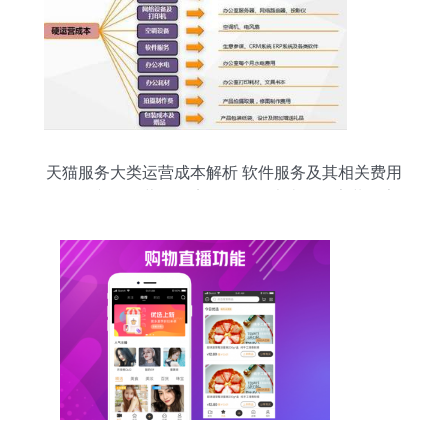
天猫服务大类运营成本解析 软件服务及其相关费用
\n\n正文 \n经营天猫店铺，服务大类（如家装、家
电、家纺、服饰等的综合服务）的运营成本结构复
杂又关键，而软件服务作为这些店铺的基础设施，
直接影响到管理效率与费用水平。通常，软件服务
方面的支出主要包括以下几类 \n\n首先，自营系统
的续费 为了在京东平台上保持良好的交易操作与安
全保障，商家需持续部署平台管理优化系统。以一
年备案系统平台的标杆套价150元调整使用案例为
例 “其实上初始模板类的统一功能及防火墙专利需
求对接项常驻维护成本跨度占最大”(实际购买成本
含