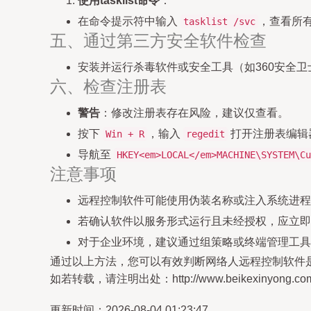
使用tasklist命令
：
在命令提示符中输入
，查看所
tasklist /svc
五、通过第三方安全软件检查
安装并运行杀毒软件或安全工具（如360安全卫
六、检查注册表
警告
：修改注册表存在风险，建议仅查看。
按下
，输入
打开注册表编辑
Win + R
regedit
导航至
HKEY<em>LOCAL</em>MACHINE\SYSTEM\Cu
注意事项
远程控制软件可能使用伪装名称或注入系统进程
若确认软件以服务形式运行且未经授权，应立即
对于企业环境，建议通过组策略或终端管理工具
通过以上方法，您可以有效判断网络人远程控制软件
如若转载，请注明出处：http://www.beikexinyong.com/pr
更新时间：2026-08-04 01:23:47