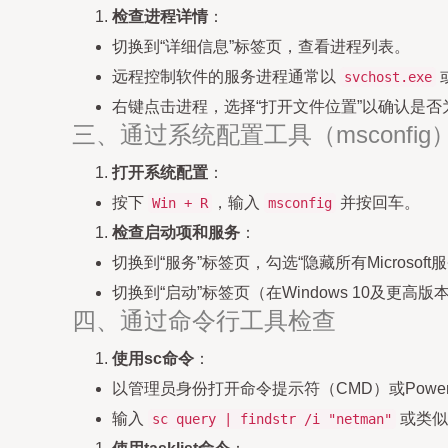
检查进程详情
：
切换到“详细信息”标签页，查看进程列表。
远程控制软件的服务进程通常以
svchost.exe
右键点击进程，选择“打开文件位置”以确认是
三、通过系统配置工具（msconfig
打开系统配置
：
按下
，输入
并按回车。
Win + R
msconfig
检查启动项和服务
：
切换到“服务”标签页，勾选“隐藏所有Micros
切换到“启动”标签页（在Windows 10及
四、通过命令行工具检查
使用sc命令
：
以管理员身份打开命令提示符（CMD）或PowerS
输入
或类似
sc query | findstr /i "netman"